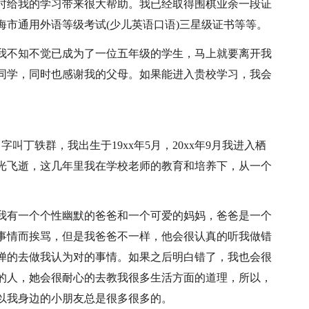
时给我的学习带来很大帮助。我已经取得围棋业余一段证
市通用外语等级考试(少儿英语口语)三星级证书等等。
我不知不觉已成为了一位五年级的学生，马上就要离开我
同学，同时也感谢我的父母。如果能进入贵校学习，我会
叫丁轶群，我出生于19xx年5月，20xx年9月我进入栖
光飞逝，这几年里我在学校老师的教育和培养下，从一个
我有一个个性幽默的爸爸和一个可爱的妈妈，爸爸是一个
事情而挨骂，但是我爸爸不一样，他会很认真的听我做错
惮的去做我认为对的事情。如果之后明白错了，我也会很
的人，她会很耐心的去教我很多生活方面的道理，所以，
以我身边的小朋友总是很多很多的。