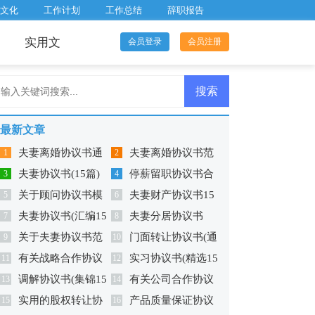
文化
工作计划
工作总结
辞职报告
实用文
会员登录
会员注册
最新文章
夫妻离婚协议书通
夫妻离婚协议书范
1
2
夫妻协议书(15篇)
停薪留职协议书合
用版
3
本
4
关于顾问协议书模
夫妻财产协议书15
5
集六篇
6
夫妻协议书(汇编15
夫妻分居协议书
板锦集六篇
7
篇
8
关于夫妻协议书范
门面转让协议书(通
篇)
9
10
有关战略合作协议
实习协议书(精选15
文锦集七篇
11
用版)
12
调解协议书(集锦15
有关公司合作协议
书范文汇总五篇
13
篇)
14
实用的股权转让协
产品质量保证协议
篇)
15
书范文汇总十篇
16