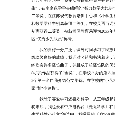
近六年的学习中，我多次获得单科免考并在各
生”，在南京数学学会组织的“智力数学大比拼
二等奖，在江苏现代教育培训中心和《小学生
和数学学科中别离获得二等奖，在校英语百词
别离获得二等奖，被鼓楼区教育局评为20xx年度
区“优秀少先队员”称号。
我的喜好十分广泛，课外时间学习了民族
级玖级良好的成绩，我还对竖笛和书法着迷，
练吹奏许多竖笛曲子，并且成了校竖笛队的优秀
(写字)作品获得了“金奖”，在学校举办的第四
2个第一名自我介绍范文集锦。在学校的“小艺
家”和“小健将”。
我除了喜爱学习还喜欢科学，从三年级起
犹未尽，我也爱看中央电视台《走近科学》栏
生学科性小论文”评选中，我撰写的《响水壶