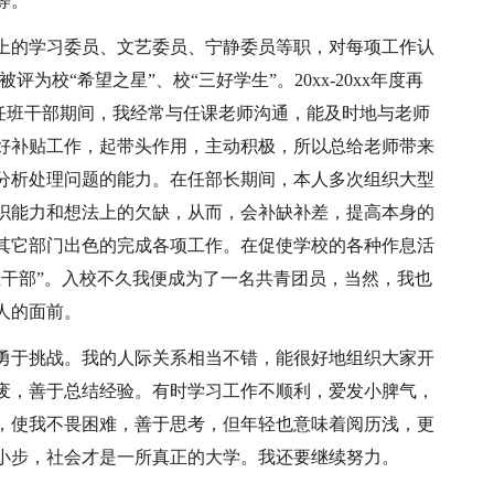
等。
上的学习委员、文艺委员、宁静委员等职，对每项工作认
被评为校“希望之星”、校“三好学生”。20xx-20xx年度再
担任班干部期间，我经常与任课老师沟通，能及时地与老师
好补贴工作，起带头作用，主动积极，所以总给老师带来
分析处理问题的能力。在任部长期间，本人多次组织大型
织能力和想法上的欠缺，从而，会补缺补差，提高本身的
其它部门出色的完成各项工作。在促使学校的各种作息活
学生干部”。入校不久我便成为了一名共青团员，当然，我也
人的面前。
勇于挑战。我的人际关系相当不错，能很好地组织大家开
废，善于总结经验。有时学习工作不顺利，爱发小脾气，
，使我不畏困难，善于思考，但年轻也意味着阅历浅，更
小步，社会才是一所真正的大学。我还要继续努力。