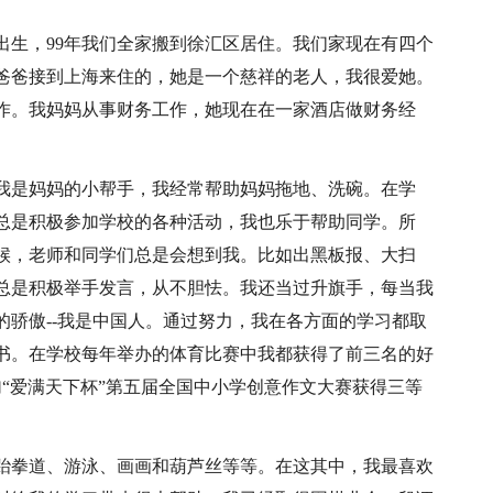
闸北区出生，99年我们全家搬到徐汇区居住。我们家现在有四个
我爸爸接到上海来住的，她是一个慈祥的老人，我很爱她。
作。我妈妈从事财务工作，她现在在一家酒店做财务经
。
我是妈妈的小帮手，我经常帮助妈妈拖地、洗碗。在学
总是积极参加学校的各种活动，我也乐于帮助同学。所
候，老师和同学们总是会想到我。比如出黑板报、大扫
总是积极举手发言，从不胆怯。我还当过升旗手，每当我
骄傲--我是中国人。通过努力，我在各方面的学习都取
书。在学校每年举办的体育比赛中我都获得了前三名的好
加“爱满天下杯”第五届全国中小学创意作文大赛获得三等
跆拳道、游泳、画画和葫芦丝等等。在这其中，我最喜欢