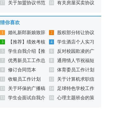
关于加盟协议书范
有关房屋买卖协议
议书汇编10篇
17
书8篇
18
文锦集九篇
书范文集合5篇
猜你喜欢
婚礼新郎新娘致辞
股权部分转让协议
1
2
【推荐】绩效考核
学生酒店个人实习
3
书
4
学生自我介绍【推
反对校园欺凌的广
方案
5
总结
6
优秀新员工工作总
通用情人节祝福短
荐】
7
播稿（精选10篇）
8
修订合同范本
体育委员工作计划
结
9
语集锦39条
10
收银员工作计划
关于计算机求职信
11
合集六篇
12
关于环保的广播稿
足球特色学校工作
13
范文集锦三篇
14
学生会面试自我介
心理主题班会的策
(汇编15篇)
15
计划
16
绍【推荐】
划书