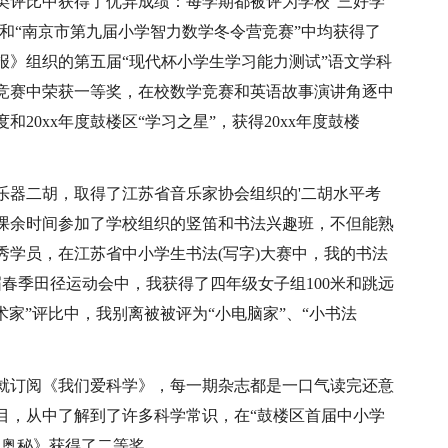
类评比中获得了优异成绩：每学期都被评为学校“三好学
”和“南京市第九届小学智力数学冬令营竞赛”中均获得了
报》组织的第五届“现代杯小学生学习能力测试”语文学科
竞赛中荣获一等奖，在校数学竞赛和英语故事演讲角逐中
和20xx年度鼓楼区“学习之星”，获得20xx年度鼓楼
乐器二胡，取得了江苏省音乐家协会组织的'二胡水平考
课余时间参加了学校组织的竖笛和书法兴趣班，不但能熟
学员，在江苏省中小学生书法(写字)大赛中，我的书法
届春季田径运动会中，我获得了四年级女子组100米和跳远
术家”评比中，我别离被被评为“小电脑家”、“小书法
就订阅《我们爱科学》，每一期杂志都是一口气读完还意
目，从中了解到了许多科学常识，在“鼓楼区首届中小学
的奥秘》获得了二等奖。