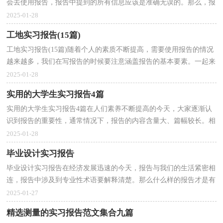
会去使用报告，报告中提到的所有信息应该是准确无误的。那么，报
告到底怎么写才合适呢？下面是小编收集整理的毕业的...
2025-01-28
工地实习报告(15篇)
工地实习报告(15篇)随着个人的素质不断提高，需要使用报告的情况
越来越多，我们在写报告的时候要注意涵盖报告的基本要素。一起来
参考报告是怎么写的吧，以下是小编为大家收集的工...
2025-01-28
实用的大学生实习报告4篇
实用的大学生实习报告4篇在人们素养不断提高的今天，大家逐渐认
识到报告的重要性，通常情况下，报告的内容含量大、篇幅较长。相
信许多人会觉得报告很难写吧，下面是小编为大家收集...
2025-01-28
毕业设计实习报告
毕业设计实习报告在经济发展迅速的今天，报告与我们的生活紧密相
连，报告中涉及到专业性术语要解释清楚。那么什么样的报告才是有
效的呢？以下是小编收集整理的毕业设计实习报告，仅...
2025-01-27
精选测量的实习报告范文集合九篇