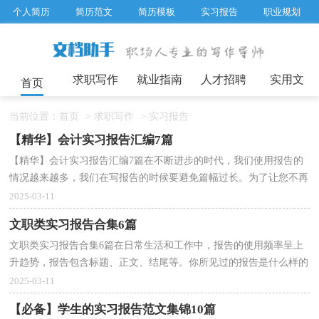
个人简历
简历范文
简历模板
实习报告
职业规划
求职面试题目
招聘选拔
绩效考核
企业文化
工作计划
工作总结
辞职报告
求职写作
就业指南
人才招聘
实用文
首页
当前位置：
首页
>
求职写作
>
实习报告
【精华】会计实习报告汇编7篇
【精华】会计实习报告汇编7篇在不断进步的时代，我们使用报告的
情况越来越多，我们在写报告的时候要避免篇幅过长。为了让您不再
为写报告头疼，以下是小编为大家整理的会计实习报...
2025-03-11
文职类实习报告合集6篇
文职类实习报告合集6篇在日常生活和工作中，报告的使用频率呈上
升趋势，报告包含标题、正文、结尾等。你所见过的报告是什么样的
呢？下面是小编为大家整理的文职类实习报告6篇，欢迎...
2025-03-11
【必备】学生的实习报告范文集锦10篇