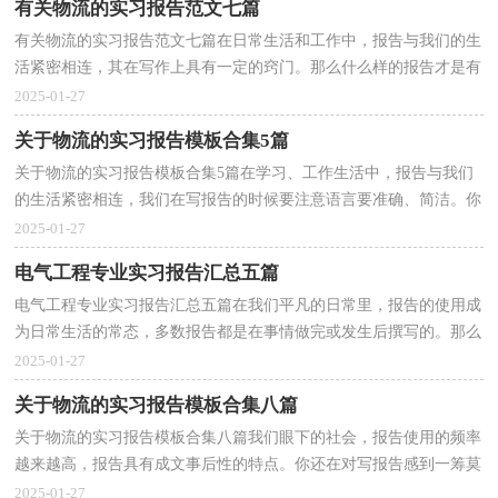
有关物流的实习报告范文七篇
有关物流的实习报告范文七篇在日常生活和工作中，报告与我们的生
活紧密相连，其在写作上具有一定的窍门。那么什么样的报告才是有
效的呢？以下是小编为大家整理的物流的实习报告7...
2025-01-27
关于物流的实习报告模板合集5篇
关于物流的实习报告模板合集5篇在学习、工作生活中，报告与我们
的生活紧密相连，我们在写报告的时候要注意语言要准确、简洁。你
知道怎样写报告才能写的好吗？以下是小编整理的物...
2025-01-27
电气工程专业实习报告汇总五篇
电气工程专业实习报告汇总五篇在我们平凡的日常里，报告的使用成
为日常生活的常态，多数报告都是在事情做完或发生后撰写的。那么
报告应该怎么写才合适呢？下面是小编精心整理的电...
2025-01-27
关于物流的实习报告模板合集八篇
关于物流的实习报告模板合集八篇我们眼下的社会，报告使用的频率
越来越高，报告具有成文事后性的特点。你还在对写报告感到一筹莫
展吗？下面是小编收集整理的物流的实习报告9篇，仅...
2025-01-27