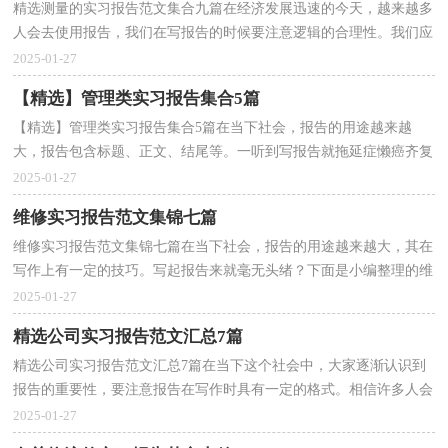
精选测量的实习报告范文集合九篇在经济发展迅速的今天，越来越多
人会去使用报告，我们在写报告的时候要注意逻辑的合理性。我们应
当如何写报告呢？以下是小编为大家整理的测量的实...
2025-01-27
【精选】管理类实习报告集合5篇
【精选】管理类实习报告集合5篇在当下社会，报告的用途越来越
大，报告包含标题、正文、结尾等。一听到写报告就拖延症懒癌齐复
发？以下是小编精心整理的管理类实习报告5篇，供大家参...
2025-01-27
维修实习报告范文集锦七篇
维修实习报告范文集锦七篇在当下社会，报告的用途越来越大，其在
写作上有一定的技巧。写起报告来就毫无头绪？下面是小编整理的维
修实习报告7篇，欢迎阅读与收藏。维修实习报告 篇1...
2025-01-27
精选公司实习报告范文汇总7篇
精选公司实习报告范文汇总7篇在当下这个社会中，大家逐渐认识到
报告的重要性，要注意报告在写作时具有一定的格式。相信许多人会
觉得报告很难写吧，以下是小编帮大家整理的公司实...
2025-01-27