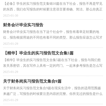
【必备】学生的实习报告范文集锦10篇在当下社会，报告不再是罕见
的东西，我们在写报告的时候要注意语言要准确、简洁。那么你真正
懂得怎么写好报告吗？以下是小编整理的学生的实习...
2025-01-30
财务会计毕业实习报告
财务会计毕业实习报告在当下这个社会中，报告有着举足轻重的地
位，报告根据用途的不同也有着不同的类型。那么报告应该怎么写才
合适呢？下面是小编收集整理的财务会计毕业实习报告...
2025-01-29
【精华】毕业生的实习报告范文合集5篇
【精华】毕业生的实习报告范文合集5篇在当下社会，报告与我们愈
发关系密切，其在写作上具有一定的窍门。一起来参考报告是怎么写
的吧，下面是小编精心整理的毕业生的实习报告5篇，仅...
2025-01-29
关于财务岗实习报告范文集合9篇
关于财务岗实习报告范文集合9篇在现实生活中，报告的适用范围越
来越广泛，写报告的时候要注意内容的完整。你所见过的报告是什么
样的呢？以下是小编收集整理的财务岗实习报告9篇，供...
2025-01-29