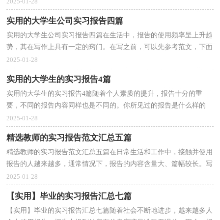
格式吗？下面是小编收集整理的专业实习报告，欢迎阅读...
2025-01-28
实用的大学生公司实习报告四篇
实用的大学生公司实习报告四篇在生活中，报告的使用频率呈上升趋
势，其在写作上具有一定的窍门。在写之前，可以先参考范文，下面
是小编整理的大学生公司实习报告4篇，仅供参考，希望能...
2025-01-28
实用的大学生的实习报告4篇
实用的大学生的实习报告4篇随着个人素质的提升，报告十分的重
要，不同的报告内容同样也是不同的。你所见过的报告是什么样的
呢？以下是小编精心整理的大学生的实习报告4篇，希望能够...
2025-01-28
精选教师的实习报告范文汇总五篇
精选教师的实习报告范文汇总五篇在日常生活和工作中，接触并使用
报告的人越来越多，通常情况下，报告的内容含量大、篇幅较长。写
起报告来就毫无头绪？以下是小编精心整理的教师的实...
2025-01-28
【实用】毕业的实习报告汇总七篇
【实用】毕业的实习报告汇总七篇随着社会不断地进步，越来越多人