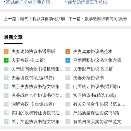
面试的三分钟自我介绍
6篇
康复治疗师工作总结
上一篇：
电气工程及其自动化求职
下一篇：
数学教师求职简历(集合
简历
11篇)
最新文章
夫妻离婚协议书通用版
夫妻离婚协议书范本
1
2
夫妻协议书(15篇)
停薪留职协议书合集六篇
3
4
关于顾问协议书模板锦集六篇
夫妻财产协议书15篇
5
6
夫妻协议书(汇编15篇)
夫妻分居协议书
7
8
关于夫妻协议书范文锦集七篇
门面转让协议书(通用版)
9
10
有关战略合作协议书范文汇总五篇
实习协议书(精选15篇)
11
12
调解协议书(集锦15篇)
有关公司合作协议书范文汇总十篇
13
14
实用的股权转让协议书汇编10篇
产品质量保证协议书8篇
15
16
关于加盟协议书范文锦集九篇
有关房屋买卖协议书范文集合5篇
17
18