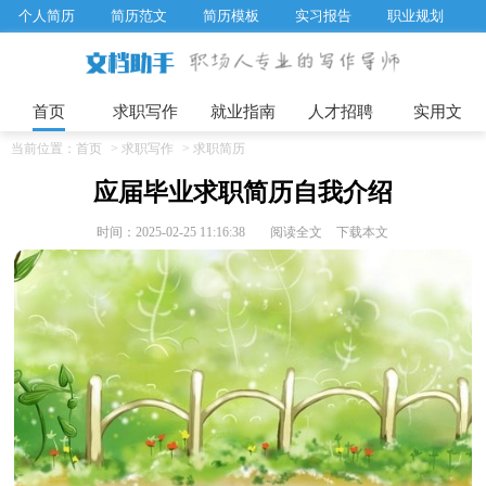
个人简历
简历范文
简历模板
实习报告
职业规划
求职面试题目
招聘选拔
绩效考核
企业文化
工作计划
工作总结
辞职报告
首页
求职写作
就业指南
人才招聘
实用文
当前位置：
首页
>
求职写作
>
求职简历
应届毕业求职简历自我介绍
时间：2025-02-25 11:16:38
阅读全文
下载本文