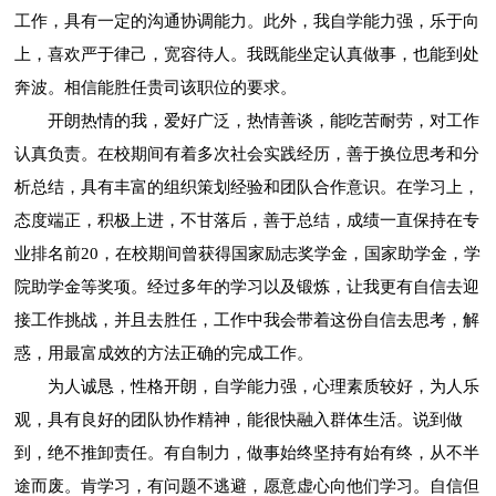
工作，具有一定的沟通协调能力。此外，我自学能力强，乐于向
上，喜欢严于律己，宽容待人。我既能坐定认真做事，也能到处
奔波。相信能胜任贵司该职位的要求。
开朗热情的我，爱好广泛，热情善谈，能吃苦耐劳，对工作
认真负责。在校期间有着多次社会实践经历，善于换位思考和分
析总结，具有丰富的组织策划经验和团队合作意识。在学习上，
态度端正，积极上进，不甘落后，善于总结，成绩一直保持在专
业排名前20，在校期间曾获得国家励志奖学金，国家助学金，学
院助学金等奖项。经过多年的学习以及锻炼，让我更有自信去迎
接工作挑战，并且去胜任，工作中我会带着这份自信去思考，解
惑，用最富成效的方法正确的完成工作。
为人诚恳，性格开朗，自学能力强，心理素质较好，为人乐
观，具有良好的团队协作精神，能很快融入群体生活。说到做
到，绝不推卸责任。有自制力，做事始终坚持有始有终，从不半
途而废。肯学习，有问题不逃避，愿意虚心向他们学习。自信但