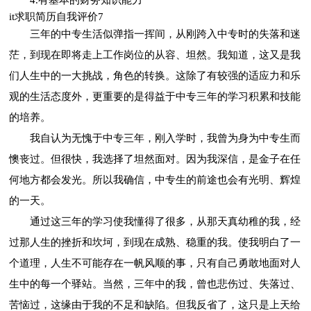
it求职简历自我评价7
三年的中专生活似弹指一挥间，从刚跨入中专时的失落和迷
茫，到现在即将走上工作岗位的从容、坦然。我知道，这又是我
们人生中的一大挑战，角色的转换。这除了有较强的适应力和乐
观的生活态度外，更重要的是得益于中专三年的学习积累和技能
的培养。
我自认为无愧于中专三年，刚入学时，我曾为身为中专生而
懊丧过。但很快，我选择了坦然面对。因为我深信，是金子在任
何地方都会发光。所以我确信，中专生的前途也会有光明、辉煌
的一天。
通过这三年的学习使我懂得了很多，从那天真幼稚的我，经
过那人生的挫折和坎坷，到现在成熟、稳重的我。使我明白了一
个道理，人生不可能存在一帆风顺的事，只有自己勇敢地面对人
生中的每一个驿站。当然，三年中的我，曾也悲伤过、失落过、
苦恼过，这缘由于我的不足和缺陷。但我反省了，这只是上天给