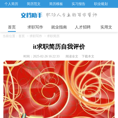
个人简历
简历范文
简历模板
实习报告
职业规划
求职面试题目
招聘选拔
绩效考核
企业文化
工作计划
工作总结
辞职报告
首页
求职写作
就业指南
人才招聘
实用文
当前位置：
首页
>
求职写作
>
求职简历
it求职简历自我评价
时间：2025-02-26 16:22:33
阅读全文
下载本文