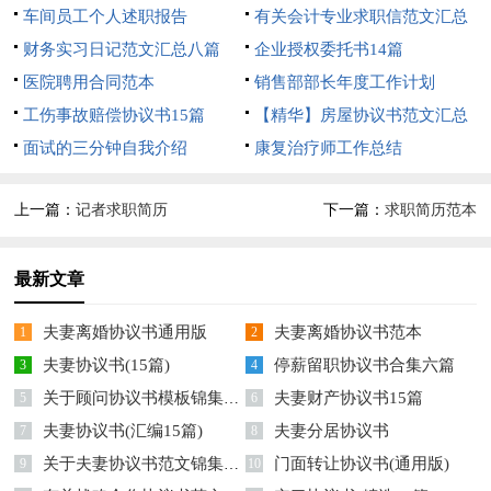
车间员工个人述职报告
有关会计专业求职信范文汇总
财务实习日记范文汇总八篇
10篇
企业授权委托书14篇
医院聘用合同范本
销售部部长年度工作计划
工伤事故赔偿协议书15篇
【精华】房屋协议书范文汇总
面试的三分钟自我介绍
6篇
康复治疗师工作总结
上一篇：
记者求职简历
下一篇：
求职简历范本
最新文章
夫妻离婚协议书通用版
夫妻离婚协议书范本
1
2
夫妻协议书(15篇)
停薪留职协议书合集六篇
3
4
关于顾问协议书模板锦集六篇
夫妻财产协议书15篇
5
6
夫妻协议书(汇编15篇)
夫妻分居协议书
7
8
关于夫妻协议书范文锦集七篇
门面转让协议书(通用版)
9
10