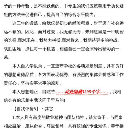
予的一种考验，是不能跌倒的。中专生的我们应该善用于扬长避
短的方法来促进自己，提高自己的综合水平能力。
这三年的锻炼，给我仅是初步的经验积累，对于迈向社会远
远不够的。因此，面对过去，我无怨无悔，来到这里是一种明智
的选择;面对现在，我努力拼搏;面对将来，我期待更多的挑战。
战胜困难，抓住每一个机遇，相信自己一定会演绎出精彩的一
幕。
本人自入学以为，一直遵守学校的各项规章制度，具有良好
的思想道德品质，各方面表现优秀。有强烈的集体荣誉感和工作
责任心，坚持实事求事的原则。
本人思想端正，能吃苦
……此处隐藏3295个字……
，我相
信会有伯乐相中我这匹千里马的!
【自我评价8】：其它
1.本人具有高度的敬业精神与团队精神，踏实肯干，与同事
相处融洽，服从命令，尊重领导，具有较强的专业知识，善于接