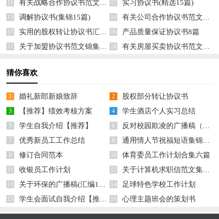
有关战略合作协议书范文汇总五篇
实习协议书(精选15篇)
11
12
调解协议书(集锦15篇)
有关公司合作协议书范文汇总十篇
13
14
实用的股权转让协议书汇编10篇
产品质量保证协议书8篇
15
16
关于加盟协议书范文锦集九篇
有关房屋买卖协议书范文集合5篇
17
18
猜你喜欢
婚礼新郎新娘致辞
股权部分转让协议书
1
2
【推荐】绩效考核方案
学生酒店个人实习总结
3
4
学生自我介绍【推荐】
反对校园欺凌的广播稿（精选10篇）
5
6
优秀新员工工作总结
通用情人节祝福短语集锦39条
7
8
修订合同范本
体育委员工作计划合集六篇
9
10
收银员工作计划
关于计算机求职信范文集锦三篇
11
12
关于环保的广播稿(汇编15篇)
足球特色学校工作计划
13
14
学生会面试自我介绍【推荐】
心理主题班会的策划书
15
16