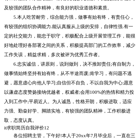
及较强的团队合作精神，有良好的职业道德和素质。
5.本人吃苦耐劳，综合能力强，做事有始有终，有责任心，
有较强的组织协调能力.能认真服从上级的安排，自律性强.有一
定的社交能力，能忠于职守，积极配合上级开展管理工作，能很
好地处理好各部署之间的关系，积极提高部门的工作效率，减少
工作失误，精益求精，多次被评为优秀工作者。
6.忠实诚信，讲原则，说到做到，决不推卸责任;有自制力，
做事情始终坚持有始有终，从不半途而废;肯学习，有问题不逃
避，愿意虚心向他人学习;自信但不自负，不以自我为中心;愿意
以谦虚态度赞扬接纳优越者，权威者;会用100%的热情和精力投
入到工作中;平易近人。为人诚恳，性格开朗，积极进取，适应
力强、勤奋好学、脚踏实地，有较强的团队精神，工作积极进
取，态度认真。
it求职简历自我评价12
各位招聘主管，下午好!本人于20xx年7月毕业后，一直在三