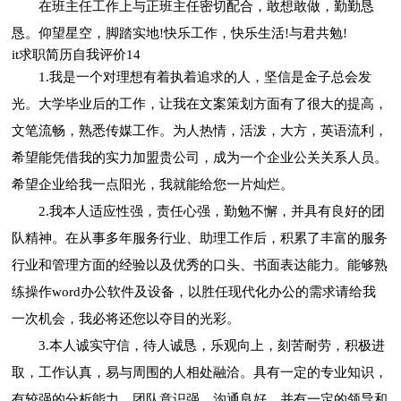
在班主任工作上与正班主任密切配合，敢想敢做，勤勤恳
恳。仰望星空，脚踏实地!快乐工作，快乐生活!与君共勉!
it求职简历自我评价14
1.我是一个对理想有着执着追求的人，坚信是金子总会发
光。大学毕业后的工作，让我在文案策划方面有了很大的提高，
文笔流畅，熟悉传媒工作。为人热情，活泼，大方，英语流利，
希望能凭借我的实力加盟贵公司，成为一个企业公关关系人员。
希望企业给我一点阳光，我就能给您一片灿烂。
2.我本人适应性强，责任心强，勤勉不懈，并具有良好的团
队精神。在从事多年服务行业、助理工作后，积累了丰富的服务
行业和管理方面的经验以及优秀的口头、书面表达能力。能够熟
练操作word办公软件及设备，以胜任现代化办公的需求请给我
一次机会，我必将还您以夺目的光彩。
3.本人诚实守信，待人诚恳，乐观向上，刻苦耐劳，积极进
取，工作认真，易与周围的人相处融洽。具有一定的专业知识，
有较强的分析能力，团队意识强，沟通良好，并有一定的领导和