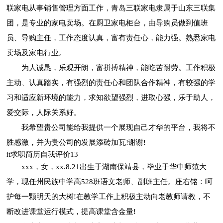
联家电从事销售管理方面工作，青岛三联家电隶属于山东三联集
团，是专业的家电卖场。在厨卫家电柜台，由导购员做到值班
员、导购主任，工作态度认真，富有责任心，能力强。熟悉家电
卖场及家电行业。
为人诚恳，乐观开朗，富拼搏精神，能吃苦耐劳。工作积极
主动、认真踏实，有强烈的责任心和团队合作精神，有较强的学
习和适应新环境的能力，求知欲望强烈，进取心强，乐于助人，
爱交际，人际关系好。
我希望贵公司能给我提供一个展现自己才华的平台，我将不
胜感激，并为贵公司的发展添砖加瓦!谢谢!
it求职简历自我评价13
xxx，女，xx.8.21出生于湖南保靖县，毕业于华中师范大
学，现任州民族中学高528班语文老师、副班主任。座右铭：呵
护每一颗明天的大树!在教学工作上积极主动向老教师请教，不
断改进课堂运行模式，提高课堂含金量!