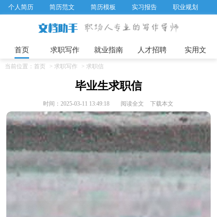
个人简历
简历范文
简历模板
实习报告
职业规划
求职面试题目
招聘选拔
绩效考核
企业文化
工作计划
工作总结
辞职报告
首页
求职写作
就业指南
人才招聘
实用文
当前位置：
首页
>
求职写作
>
求职信
毕业生求职信
时间：2025-03-11 13:49:18
阅读全文
下载本文