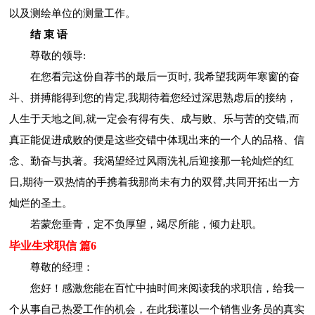
以及测绘单位的测量工作。
结 束 语
尊敬的领导:
在您看完这份自荐书的最后一页时, 我希望我两年寒窗的奋
斗、拼搏能得到您的肯定,我期待着您经过深思熟虑后的接纳，
人生于天地之间,就一定会有得有失、成与败、乐与苦的交错,而
真正能促进成败的便是这些交错中体现出来的一个人的品格、信
念、勤奋与执著。我渴望经过风雨洗礼后迎接那一轮灿烂的红
日,期待一双热情的手携着我那尚未有力的双臂,共同开拓出一方
灿烂的圣土。
若蒙您垂青，定不负厚望，竭尽所能，倾力赴职。
毕业生求职信 篇6
尊敬的经理：
您好！感激您能在百忙中抽时间来阅读我的求职信，给我一
个从事自己热爱工作的机会，在此我谨以一个销售业务员的真实