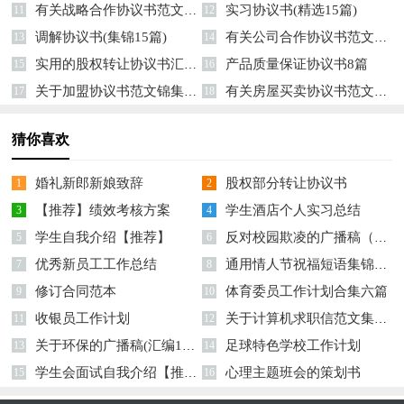
有关战略合作协议书范文汇总五篇
实习协议书(精选15篇)
11
12
调解协议书(集锦15篇)
有关公司合作协议书范文汇总十篇
13
14
实用的股权转让协议书汇编10篇
产品质量保证协议书8篇
15
16
关于加盟协议书范文锦集九篇
有关房屋买卖协议书范文集合5篇
17
18
猜你喜欢
婚礼新郎新娘致辞
股权部分转让协议书
1
2
【推荐】绩效考核方案
学生酒店个人实习总结
3
4
学生自我介绍【推荐】
反对校园欺凌的广播稿（精选10篇）
5
6
优秀新员工工作总结
通用情人节祝福短语集锦39条
7
8
修订合同范本
体育委员工作计划合集六篇
9
10
收银员工作计划
关于计算机求职信范文集锦三篇
11
12
关于环保的广播稿(汇编15篇)
足球特色学校工作计划
13
14
学生会面试自我介绍【推荐】
心理主题班会的策划书
15
16