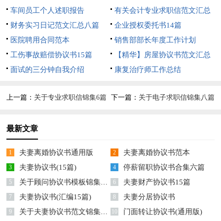
车间员工个人述职报告
有关会计专业求职信范文汇总
财务实习日记范文汇总八篇
10篇
企业授权委托书14篇
医院聘用合同范本
销售部部长年度工作计划
工伤事故赔偿协议书15篇
【精华】房屋协议书范文汇总
面试的三分钟自我介绍
6篇
康复治疗师工作总结
上一篇：
关于专业求职信锦集6篇
下一篇：
关于电子求职信锦集八篇
最新文章
夫妻离婚协议书通用版
夫妻离婚协议书范本
1
2
夫妻协议书(15篇)
停薪留职协议书合集六篇
3
4
关于顾问协议书模板锦集六篇
夫妻财产协议书15篇
5
6
夫妻协议书(汇编15篇)
夫妻分居协议书
7
8
关于夫妻协议书范文锦集七篇
门面转让协议书(通用版)
9
10