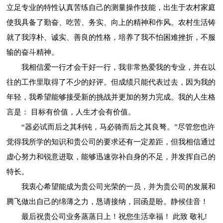
立足专业的特性认真苦练自己的测量操作技能，出生于农村家庭
使我具备了勤奋、吃苦、务实、向上的精神和作风。农村生活铸
就了我淳朴、诚实、善良的性格，培养了我不怕困难挫折，不服
输的奋斗精神。
我相信爱一行才会干好一行，我非常热爱我的专业，并在以
往的工作里取得了不少的好评。但成绩只能代表过去，因为我的
年轻，我希望能够接受新的挑战并更加的努力完成。我的人生格
言是： 目标有价值，人生才会有价值。
“器必试而后之其利钝，马必骑而后之其良弩。”尽管您也许
觉得我所学的知识和贵公司的要求还有一定差距，但我相信通过
虚心努力和锐意进取，能够迅速弥补自身的不足，并发挥自己的
特长。
我衷心希望能成为贵公司光荣的一员，并为贵公司的发展和
腾飞做出自己的绵薄之力，恳请接纳，回函是盼。静候佳音！
最后祝贵公司业务蒸蒸日上！祝您生活幸福！ 此致 敬礼!