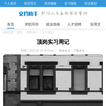
个人简历
简历范文
简历模板
实习报告
职业规划
求职面试题目
招聘选拔
绩效考核
企业文化
工作计划
工作总结
辞职报告
首页
求职写作
就业指南
人才招聘
实用文
当前位置：
首页
>
求职写作
>
实习周记
顶岗实习周记
时间：2025-02-24 18:55:43
阅读全文
下载本文