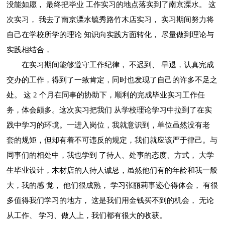
没能如愿， 最终把毕业 工作实习的地点落实到了南京溧水。 这
次实习， 我去了南京溧水毓秀路竹木店实习， 实习期间努力将
自己在学校所学的理论 知识向实践方面转化， 尽量做到理论与
实践相结合，
在实习期间能够遵守工作纪律， 不迟到、 早退，认真完成
交办的工作，得到了一致肯定，同时也发现了自己的许多不足之
处。 这 2 个月在同事的协助下，顺利的完成毕业实习工作任
务，体会颇多。这次实习把我们 从学校理论学习中拉到了在实
践中学习的环境。一进入岗位，我就意识到，单位虽然没有老
套的规矩，但却有着不可违反的规定，我们就应该严于律己。与
同事们的相处中，我也学到 了待人、处事的态度、方式， 大学
生毕业设计，木材店的人待人诚恳，虽然他们有的年龄和我一般
大，我的感 觉， 他们很成熟， 学习张丽莉事迹心得体会， 有很
多值得我们学习的地方， 这是我们用金钱买不到的机会， 无论
从工作、 学习、做人上，我们都有很大的收获。