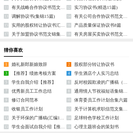
有关战略合作协议书范文汇总五篇
实习协议书(精选15篇)
11
12
调解协议书(集锦15篇)
有关公司合作协议书范文汇总十篇
13
14
实用的股权转让协议书汇编10篇
产品质量保证协议书8篇
15
16
关于加盟协议书范文锦集九篇
有关房屋买卖协议书范文集合5篇
17
18
猜你喜欢
婚礼新郎新娘致辞
股权部分转让协议书
1
2
【推荐】绩效考核方案
学生酒店个人实习总结
3
4
学生自我介绍【推荐】
反对校园欺凌的广播稿（精选10篇）
5
6
优秀新员工工作总结
通用情人节祝福短语集锦39条
7
8
修订合同范本
体育委员工作计划合集六篇
9
10
收银员工作计划
关于计算机求职信范文集锦三篇
11
12
关于环保的广播稿(汇编15篇)
足球特色学校工作计划
13
14
学生会面试自我介绍【推荐】
心理主题班会的策划书
15
16