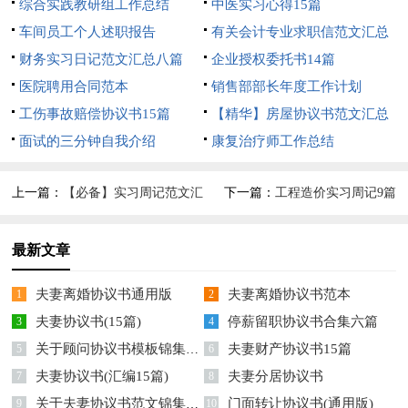
综合实践教研组工作总结
中医实习心得15篇
车间员工个人述职报告
有关会计专业求职信范文汇总
财务实习日记范文汇总八篇
10篇
企业授权委托书14篇
医院聘用合同范本
销售部部长年度工作计划
工伤事故赔偿协议书15篇
【精华】房屋协议书范文汇总
面试的三分钟自我介绍
6篇
康复治疗师工作总结
上一篇：
【必备】实习周记范文汇
下一篇：
工程造价实习周记9篇
总五篇
最新文章
夫妻离婚协议书通用版
夫妻离婚协议书范本
1
2
夫妻协议书(15篇)
停薪留职协议书合集六篇
3
4
关于顾问协议书模板锦集六篇
夫妻财产协议书15篇
5
6
夫妻协议书(汇编15篇)
夫妻分居协议书
7
8
关于夫妻协议书范文锦集七篇
门面转让协议书(通用版)
9
10