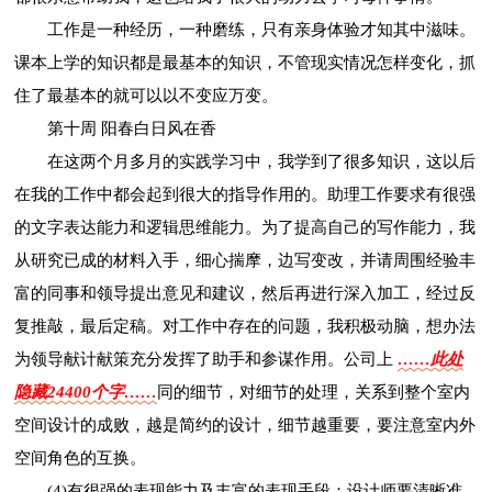
工作是一种经历，一种磨练，只有亲身体验才知其中滋味。
课本上学的知识都是最基本的知识，不管现实情况怎样变化，抓
住了最基本的就可以以不变应万变。
第十周 阳春白日风在香
在这两个月多月的实践学习中，我学到了很多知识，这以后
在我的工作中都会起到很大的指导作用的。助理工作要求有很强
的文字表达能力和逻辑思维能力。为了提高自己的写作能力，我
从研究已成的材料入手，细心揣摩，边写变改，并请周围经验丰
富的同事和领导提出意见和建议，然后再进行深入加工，经过反
复推敲，最后定稿。对工作中存在的问题，我积极动脑，想办法
为领导献计献策充分发挥了助手和参谋作用。公司上
……此处
隐藏24400个字……
同的细节，对细节的处理，关系到整个室内
空间设计的成败，越是简约的设计，细节越重要，要注意室内外
空间角色的互换。
(4)有很强的表现能力及丰富的表现手段：设计师要清晰准