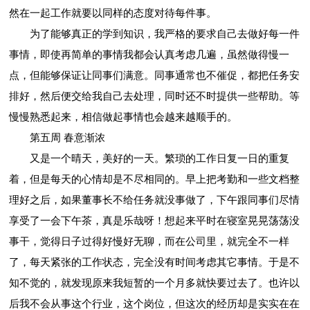
然在一起工作就要以同样的态度对待每件事。
为了能够真正的学到知识，我严格的要求自己去做好每一件
事情，即使再简单的事情我都会认真考虑几遍，虽然做得慢一
点，但能够保证让同事们满意。同事通常也不催促，都把任务安
排好，然后便交给我自己去处理，同时还不时提供一些帮助。等
慢慢熟悉起来，相信做起事情也会越来越顺手的。
第五周 春意渐浓
又是一个晴天，美好的一天。繁琐的工作日复一日的重复
着，但是每天的心情却是不尽相同的。早上把考勤和一些文档整
理好之后，如果董事长不给任务就没事做了，下午跟同事们尽情
享受了一会下午茶，真是乐哉呀！想起来平时在寝室晃晃荡荡没
事干，觉得日子过得好慢好无聊，而在公司里，就完全不一样
了，每天紧张的工作状态，完全没有时间考虑其它事情。于是不
知不觉的，就发现原来我短暂的一个月多就快要过去了。也许以
后我不会从事这个行业，这个岗位，但这次的经历却是实实在在