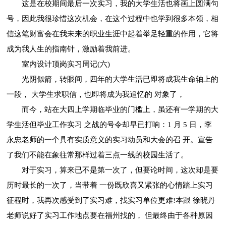
这是在校期间最后一次实习，我的大学生活也将画上圆满句
号，因此我很珍惜这次机会，在这个过程中也学到很多本领，相
信这笔财富会在我未来的职业生涯中起着举足轻重的作用，它将
成为我人生的指南针，激励着我前进。
室内设计顶岗实习周记(六)
光阴似箭，转眼间，四年的大学生活已即将成我生命轴上的
一段， 大学生求职信，也即将成为我追忆的 对象了，
而今，站在大四上学期临毕业的门槛上，虽还有一学期的大
学生活但毕业工作实习 之战的号令却早已打响：1 月 5 日，李
永忠老师的一个具有实质意义的实习动员和大会的召 开。宣告
了我们不能在象往常那样过着三点一线的校园生活了。
对于实习，算来已不是第一次了，但要论时间，这次却是要
历时最长的一次了，当带着 一份既欣喜又紧张的心情踏上实习
征程时，我再次感受到了实习难，找实习单位更难!本跟 徐晓丹
老师说好了实习工作地点要在福州找的， 但最终由于各种原因