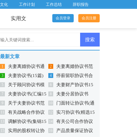
文化
工作计划
工作总结
辞职报告
实用文
会员登录
会员注册
最新文章
夫妻离婚协议书通
夫妻离婚协议书范
1
2
夫妻协议书(15篇)
停薪留职协议书合
用版
3
本
4
关于顾问协议书模
夫妻财产协议书15
5
集六篇
6
夫妻协议书(汇编15
夫妻分居协议书
板锦集六篇
7
篇
8
关于夫妻协议书范
门面转让协议书(通
篇)
9
10
有关战略合作协议
实习协议书(精选15
文锦集七篇
11
用版)
12
调解协议书(集锦15
有关公司合作协议
书范文汇总五篇
13
篇)
14
实用的股权转让协
产品质量保证协议
篇)
15
书范文汇总十篇
16