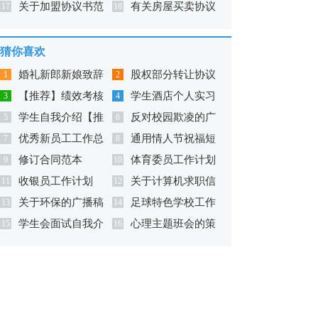
关于加盟协议书范
有关房屋买卖协议
议书汇编10篇
17
书8篇
18
文锦集九篇
书范文集合5篇
猜你喜欢
婚礼新郎新娘致辞
股权部分转让协议
1
2
【推荐】绩效考核
学生酒店个人实习
3
书
4
学生自我介绍【推
反对校园欺凌的广
方案
5
总结
6
优秀新员工工作总
通用情人节祝福短
荐】
7
播稿（精选10篇）
8
修订合同范本
体育委员工作计划
结
9
语集锦39条
10
收银员工作计划
关于计算机求职信
11
合集六篇
12
关于环保的广播稿
足球特色学校工作
13
范文集锦三篇
14
学生会面试自我介
心理主题班会的策
(汇编15篇)
15
计划
16
绍【推荐】
划书