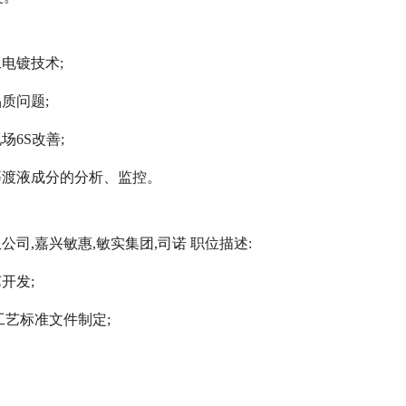
电镀技术;
质问题;
6S改善;
等渡液成分的分析、监控。
司,嘉兴敏惠,敏实集团,司诺 职位描述:
开发;
工艺标准文件制定;