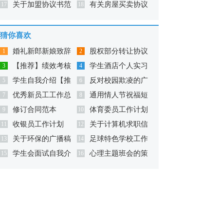
关于加盟协议书范
有关房屋买卖协议
议书汇编10篇
17
书8篇
18
文锦集九篇
书范文集合5篇
猜你喜欢
婚礼新郎新娘致辞
股权部分转让协议
1
2
【推荐】绩效考核
学生酒店个人实习
3
书
4
学生自我介绍【推
反对校园欺凌的广
方案
5
总结
6
优秀新员工工作总
通用情人节祝福短
荐】
7
播稿（精选10篇）
8
修订合同范本
体育委员工作计划
结
9
语集锦39条
10
收银员工作计划
关于计算机求职信
11
合集六篇
12
关于环保的广播稿
足球特色学校工作
13
范文集锦三篇
14
学生会面试自我介
心理主题班会的策
(汇编15篇)
15
计划
16
绍【推荐】
划书