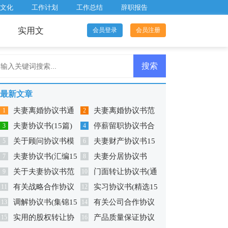
文化
工作计划
工作总结
辞职报告
实用文
会员登录
会员注册
最新文章
夫妻离婚协议书通
夫妻离婚协议书范
1
2
夫妻协议书(15篇)
停薪留职协议书合
用版
3
本
4
关于顾问协议书模
夫妻财产协议书15
5
集六篇
6
夫妻协议书(汇编15
夫妻分居协议书
板锦集六篇
7
篇
8
关于夫妻协议书范
门面转让协议书(通
篇)
9
10
有关战略合作协议
实习协议书(精选15
文锦集七篇
11
用版)
12
调解协议书(集锦15
有关公司合作协议
书范文汇总五篇
13
篇)
14
实用的股权转让协
产品质量保证协议
篇)
15
书范文汇总十篇
16