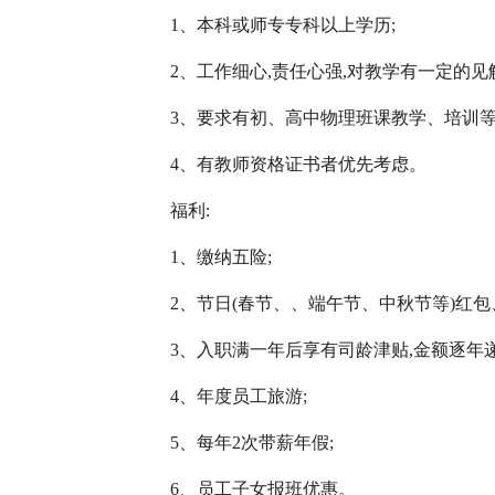
1、本科或师专专科以上学历;
2、工作细心,责任心强,对教学有一定的见
3、要求有初、高中物理班课教学、培训等
4、有教师资格证书者优先考虑。
福利:
1、缴纳五险;
2、节日(春节、、端午节、中秋节等)红包
3、入职满一年后享有司龄津贴,金额逐年递
4、年度员工旅游;
5、每年2次带薪年假;
6、员工子女报班优惠。