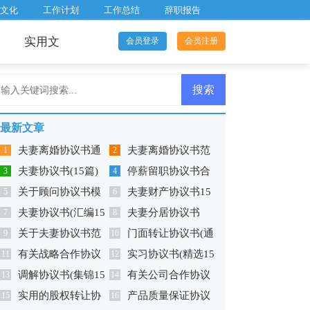
文化
工作计划
工作总结
辞职报告
实用文
会员登录
会员注册
最新文章
夫妻离婚协议书通
夫妻离婚协议书范
1
2
夫妻协议书(15篇)
停薪留职协议书合
用版
3
本
4
关于顾问协议书模
夫妻财产协议书15
5
集六篇
6
夫妻协议书(汇编15
夫妻分居协议书
板锦集六篇
7
篇
8
关于夫妻协议书范
门面转让协议书(通
篇)
9
10
有关战略合作协议
实习协议书(精选15
文锦集七篇
11
用版)
12
调解协议书(集锦15
有关公司合作协议
书范文汇总五篇
13
篇)
14
实用的股权转让协
产品质量保证协议
篇)
15
书范文汇总十篇
16