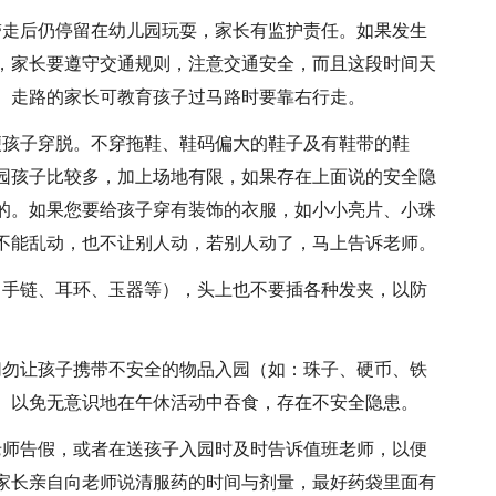
带走后仍停留在幼儿园玩耍，家长有监护责任。如果发生
，家长要遵守交通规则，注意交通安全，而且这段时间天
。走路的家长可教育孩子过马路时要靠右行走。
便孩子穿脱。不穿拖鞋、鞋码偏大的鞋子及有鞋带的鞋
园孩子比较多，加上场地有限，如果存在上面说的安全隐
的。如果您要给孩子穿有装饰的衣服，如小小亮片、小珠
不能乱动，也不让别人动，若别人动了，马上告诉老师。
、手链、耳环、玉器等），头上也不要插各种发夹，以防
切勿让孩子携带不安全的物品入园（如：珠子、硬币、铁
）以免无意识地在午休活动中吞食，存在不安全隐患。
老师告假，或者在送孩子入园时及时告诉值班老师，以便
家长亲自向老师说清服药的时间与剂量，最好药袋里面有