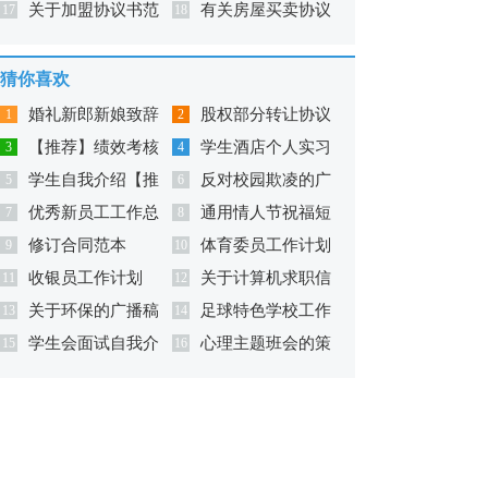
关于加盟协议书范
有关房屋买卖协议
议书汇编10篇
17
书8篇
18
文锦集九篇
书范文集合5篇
猜你喜欢
婚礼新郎新娘致辞
股权部分转让协议
1
2
【推荐】绩效考核
学生酒店个人实习
3
书
4
学生自我介绍【推
反对校园欺凌的广
方案
5
总结
6
优秀新员工工作总
通用情人节祝福短
荐】
7
播稿（精选10篇）
8
修订合同范本
体育委员工作计划
结
9
语集锦39条
10
收银员工作计划
关于计算机求职信
11
合集六篇
12
关于环保的广播稿
足球特色学校工作
13
范文集锦三篇
14
学生会面试自我介
心理主题班会的策
(汇编15篇)
15
计划
16
绍【推荐】
划书