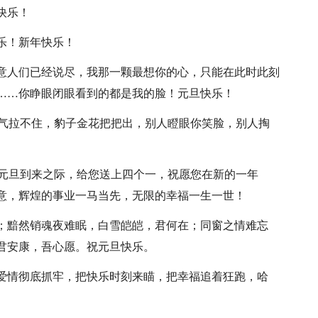
快乐！
乐！新年快乐！
心意人们已经说尽，我那一颗最想你的心，只能在此时此刻
……你睁眼闭眼看到的都是我的脸！元旦快乐！
牌运气拉不住，豹子金花把把出，别人瞪眼你笑脸，别人掏
X]元旦到来之际，给您送上四个一，祝愿您在新的一年
意，辉煌的事业一马当先，无限的幸福一生一世！
念；黯然销魂夜难眠，白雪皑皑，君何在；同窗之情难忘
君安康，吾心愿。祝元旦快乐。
把爱情彻底抓牢，把快乐时刻来瞄，把幸福追着狂跑，哈