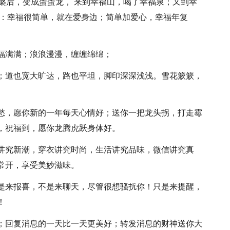
凰涅槃后，变成蛋蛋龙， 来到幸福山，喝了幸福泉；又到幸
言：幸福很简单，就在爱身边；简单加爱心，幸福年复
幸福满满；浪浪漫漫，缠缠绵绵；
点；道也宽大旷达，路也平坦，脚印深深浅浅。雪花簌簌，
忧愁，愿你新的一年每天心情好；送你一把龙头拐，打走霉
，祝福到，愿你龙腾虎跃身体好。
型讲究新潮，穿衣讲究时尚，生活讲究品味，微信讲究真
常开，享受美妙滋味。
不是来报喜，不是来聊天，尽管很想骚扰你！只是来提醒，
！
了；回复消息的一天比一天更美好；转发消息的财神送你大