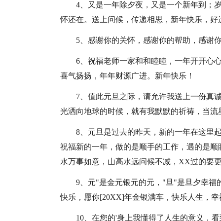
4、又是一年除夕夜，又是一个新年到；
怀还在。送上问候，传递相思，新年快乐，好
5、感谢你的关怀，感谢你的帮助，感谢
6、祝福老师一家和和睦睦，一年开开心
喜气扬扬，年年财源广进。新年快乐！
7、值此元旦之际，请允许我送上一份真
光洒向地球的时候，就有我默默的祈祷，当流
8、元旦是过去的昨天，新的一年在这里
祝福新的一年，做的是顺手的工作，遇的是顺
水万事如意，山高水远问候不减，XX过的要
9、元"是金元银元的元，"旦"是旦夕幸福
快乐，愿你[20XX]年金银满车，快乐人生，
10、在您的'身上我懂得了人生的意义，