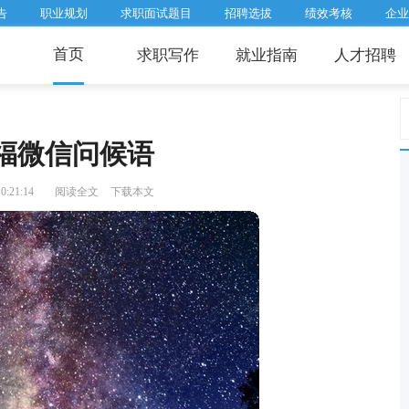
告
职业规划
求职面试题目
招聘选拔
绩效考核
企业
首页
求职写作
就业指南
人才招聘
福微信问候语
0:21:14
阅读全文
下载本文