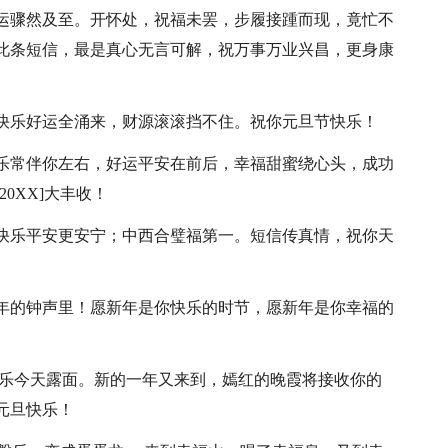
福运骤然及至。开怀处，祝福未罢，步履接踵而现，竟忙不
此条短信，最是真心无言可解，祝万事万业兴昌，更身康
。快乐好运全涌来，财源滚滚挡不住。祝你元旦节快乐！
快乐常伴你左右，好运平安在前后，幸福甜蜜绕心头，成功
0XX]大丰收！
；快乐平安更安宁；中西合璧福第一。短信传真情，祝你天
新年的钟声里！愿新年是你快乐的时节，愿新年是你幸福的
X]的快乐今天露面。新的一年又来到，嫣红的晚霞将接收你的
元旦快乐！