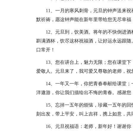
11、一月的寒风刺骨，元旦的钟声送来
默祈祷，愿这钟声能在新年里带给您无尽幸福
12、元旦到，饮美酒。将年的不快倒进
斟满酒杯，饮尽这杯祝福酒，让好运永远跟随
口常开！
13、您在讲台上，魅力无限；您在课堂
爱敬人。元旦来了，我可爱又尊敬的老师，祝
14、一年又一年，你把青春奉献给课堂
洋遨游，你让我们描绘出不悔的青春。感谢您
15、忘掉一五年的烦恼，珍藏一五年的
刻出发，带上平安，叫上吉祥，携上如意，共
16、元旦祝福语：老师，新年好！谢谢