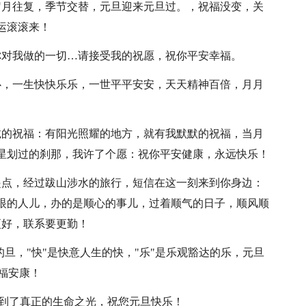
岁月往复，季节交替，元旦迎来元旦过。，祝福没变，关
运滚滚来！
你对我做的一切…请接受我的祝愿，祝你平安幸福。
心，一生快快乐乐，一世平平安安，天天精神百倍，月月
诚的祝福：有阳光照耀的地方，就有我默默的祝福，当月
星划过的刹那，我许了个愿：祝你平安健康，永远快乐！
起点，经过跋山涉水的旅行，短信在这一刻来到你身边：
眼的人儿，办的是顺心的事儿，过着顺气的日子，顺风顺
更好，联系要更勤！
的旦，"快"是快意人生的快，"乐"是乐观豁达的乐，元旦
幸福安康！
看到了真正的生命之光，祝您元旦快乐！