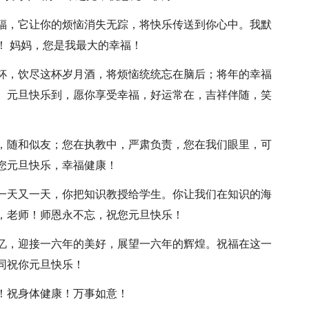
祝福，它让你的烦恼消失无踪，将快乐传送到你心中。我默
！ 妈妈，您是我最大的幸福！
酒杯，饮尽这杯岁月酒，将烦恼统统忘在脑后；将年的幸福
。元旦快乐到，愿你享受幸福，好运常在，吉祥伴随，笑
下，随和似友；您在执教中，严肃负责，您在我们眼里，可
您元旦快乐，幸福健康！
；一天又一天，你把知识教授给学生。你让我们在知识的海
，老师！师恩永不忘，祝您元旦快乐！
回忆，迎接一六年的美好，展望一六年的辉煌。祝福在这一
同祝你元旦快乐！
你！祝身体健康！万事如意！