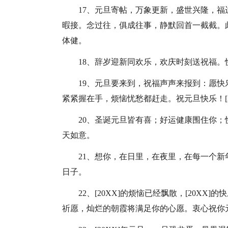
17、元旦寄帖，万象更新，盛世兴隆，
暇接。念过往，俱成往事，静默回首一截截。
体健。
18、辞岁迎新同欢乐，欢庆时刻送祝福
19、元旦要来到，祝福声声来报到：愿
紧紧握在手，烦恼忧愁都赶走。祝元旦快乐！[2
20、圣诞元旦皆有喜；好运健康围住你
天如意。
21、想你，在日里，在夜里，在每一个
日子。
22、[20XX]的烦恼已经飘散，[20X
祈愿，灿烂的朝霞将满足你的心愿。衷心祝你