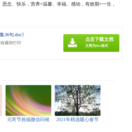
心、思念、快乐，营养=温馨、幸福、感动，有效期=一生，
36句.doc》
点击下载文档
便收藏和打印
文档为doc格式
节
元宵节祝福微信问候
2021年精选暖心春节
语集合62条
微信祝福语摘录39条