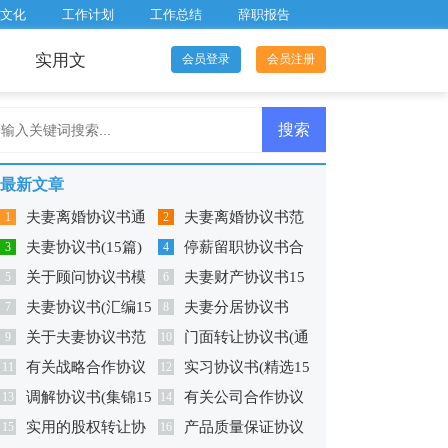
文化
工作计划
工作总结
辞职报告
实用文
会员登录
会员注册
最新文章
夫妻离婚协议书通
夫妻离婚协议书范
1
2
夫妻协议书(15篇)
停薪留职协议书合
用版
3
本
4
关于顾问协议书模
夫妻财产协议书15
5
集六篇
6
夫妻协议书(汇编15
夫妻分居协议书
板锦集六篇
7
篇
8
关于夫妻协议书范
门面转让协议书(通
篇)
9
10
有关战略合作协议
实习协议书(精选15
文锦集七篇
11
用版)
12
调解协议书(集锦15
有关公司合作协议
书范文汇总五篇
13
篇)
14
实用的股权转让协
产品质量保证协议
篇)
15
书范文汇总十篇
16