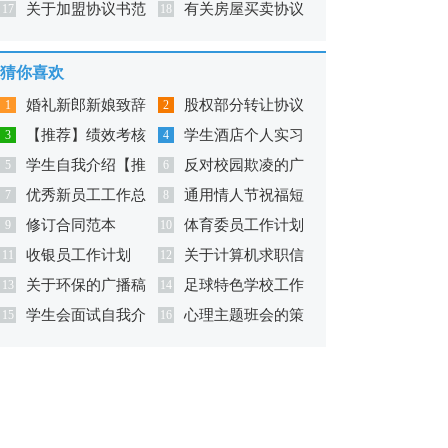
关于加盟协议书范
有关房屋买卖协议
议书汇编10篇
17
书8篇
18
文锦集九篇
书范文集合5篇
猜你喜欢
婚礼新郎新娘致辞
股权部分转让协议
1
2
【推荐】绩效考核
学生酒店个人实习
3
书
4
学生自我介绍【推
反对校园欺凌的广
方案
5
总结
6
优秀新员工工作总
通用情人节祝福短
荐】
7
播稿（精选10篇）
8
修订合同范本
体育委员工作计划
结
9
语集锦39条
10
收银员工作计划
关于计算机求职信
11
合集六篇
12
关于环保的广播稿
足球特色学校工作
13
范文集锦三篇
14
学生会面试自我介
心理主题班会的策
(汇编15篇)
15
计划
16
绍【推荐】
划书