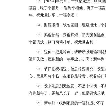
23、[20XX]年元旦，一只恐龙蛋，凤
福宫，吃了幸福丹； 遇到幸福仙，听了幸福
年。祝元旦快乐，幸福永远！
24、财源滚滚，钱包圆圆；融融泄泄，
25、风也怡然，云也辉煌，阳光斑雀黑
幸福浅浅，糊口简简朴单。祝元旦吉利！
26、送你一把龙吟剑，斩断所以烦恼和
运和失败，愿你新的一年事业步步高；新年到
27、节日临祝福送，信息传要讲究，发
心，元旦即将来临，友谊弥足珍贵，祝君笑口
28、发来消息别无他意，不是来讨债，
有到新年了，虽然又长了一岁，但是要快乐哦
29、新年好！收到消息的幸福好运少不