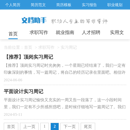
个人简历
简历范文
简历模板
实习报告
职业规划
求职面试题目
招聘选拔
绩效考核
企业文化
工作计划
工作总结
辞职报告
求职写作
就业指南
人才招聘
实用文
首页
当前位置：
首页
>
求职写作
>
实习周记
【推荐】顶岗实习周记
【推荐】顶岗实习周记时光匆匆，一个星期已经结束了，我们一定有
印象深刻的事情，写一篇周记，将自己的经历记录在里面吧。相信许
多人会觉得周记很难写吧，下面是小编帮大家整理的顶岗...
2024-06-06
平面设计实习周记
平面设计实习周记愉快又充实的一周又告一段落了，这一小段时间
里，我们一定有不少所感所惑吧，是时候仔细地写一篇周记了。我们
该怎么写周记呢？以下是小编整理的平面设计实习周记，希...
2024-05-11
1
2
首页
上一页
下一页
尾页