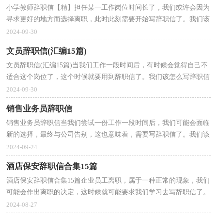
小学教师辞职信【精】担任某一工作岗位时间长了，我们或许会因为
寻求更好的地方而选择离职，此时此刻需要开始写辞职信了。我们该
怎么去写辞职信呢？下面是小编帮大家整理的小学教...
2024-09-30
文员辞职信(汇编15篇)
文员辞职信(汇编15篇)当我们工作一段时间后，有时候会觉得自己不
适合这个岗位了，这个时候就要用到辞职信了。我们该怎么写辞职信
呢？以下是小编为大家整理的文员辞职信，欢迎大家分...
2024-09-30
销售业务员辞职信
销售业务员辞职信当我们尝试一份工作一段时间后，我们可能会面临
新的选择，最终与公司告别，这也意味着，需要写辞职信了。我们该
怎么去写辞职信呢？下面是小编精心整理的销售业务员辞...
2024-09-24
酒店保安辞职信合集15篇
酒店保安辞职信合集15篇企业员工离职，属于一种正常的现象，我们
可能会作出离职的决定，这时候就可能要求我们学习去写辞职信了。
我们该怎么去写辞职信呢？以下是小编帮大家整理的酒...
2024-08-27