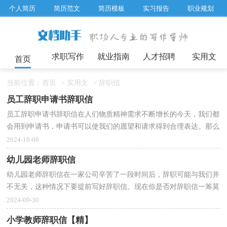
个人简历
简历范文
简历模板
实习报告
职业规划
求职面试题目
招聘选拔
绩效考核
企业文化
工作计划
工作总结
辞职报告
求职写作
就业指南
人才招聘
实用文
首页
当前位置：
首页
>
实用文
>
辞职信
员工辞职申请书辞职信
员工辞职申请书辞职信在人们物质精神需求不断增长的今天，我们都
会用到申请书，申请书可以使我们的愿望和请求得到合理表达。那么
申请书应该怎么写才合适呢？以下是小编为大家收集...
2024-10-08
幼儿园老师辞职信
幼儿园老师辞职信在一家公司辛苦了一段时间后，辞职可能与我们并
不无关，这种情况下要提前写好辞职信。现在你是否对辞职信一筹莫
展呢？以下是小编收集整理的幼儿园老师辞职信，希望...
2024-09-30
小学教师辞职信【精】