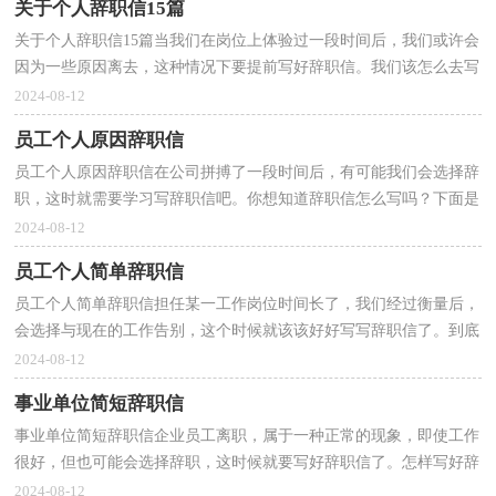
关于个人辞职信15篇
关于个人辞职信15篇当我们在岗位上体验过一段时间后，我们或许会
因为一些原因离去，这种情况下要提前写好辞职信。我们该怎么去写
辞职信呢？下面是小编精心整理的关于个人辞职信，仅...
2024-08-12
员工个人原因辞职信
员工个人原因辞职信在公司拼搏了一段时间后，有可能我们会选择辞
职，这时就需要学习写辞职信吧。你想知道辞职信怎么写吗？下面是
小编为大家收集的员工个人原因辞职信，供大家参考借...
2024-08-12
员工个人简单辞职信
员工个人简单辞职信担任某一工作岗位时间长了，我们经过衡量后，
会选择与现在的工作告别，这个时候就该该好好写写辞职信了。到底
该怎么写辞职信呢？以下是小编为大家收集的员工个人...
2024-08-12
事业单位简短辞职信
事业单位简短辞职信企业员工离职，属于一种正常的现象，即使工作
很好，但也可能会选择辞职，这时候就要写好辞职信了。怎样写好辞
职信呢?下面是小编为大家整理的事业单位简短辞职信，...
2024-08-12