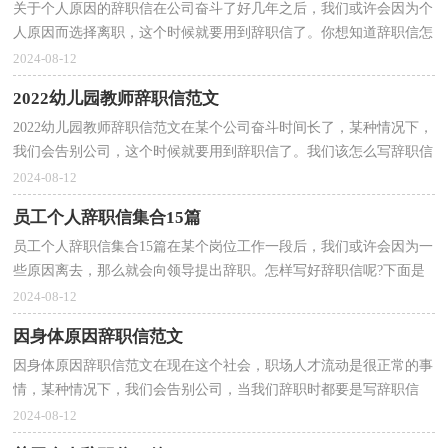
关于个人原因的辞职信在公司奋斗了好几年之后，我们或许会因为个
人原因而选择离职，这个时候就要用到辞职信了。你想知道辞职信怎
么写吗？下面是小编整理的关于个人原因的辞职信，供...
2024-08-12
2022幼儿园教师辞职信范文
2022幼儿园教师辞职信范文在某个公司奋斗时间长了，某种情况下，
我们会告别公司，这个时候就要用到辞职信了。我们该怎么写辞职信
呢？以下是小编帮大家整理的2022幼儿园教师辞职信范...
2024-08-12
员工个人辞职信集合15篇
员工个人辞职信集合15篇在某个岗位工作一段后，我们或许会因为一
些原因离去，那么就会向领导提出辞职。怎样写好辞职信呢?下面是
小编收集整理的员工个人辞职信，希望对大家有所帮...
2024-08-12
因身体原因辞职信范文
因身体原因辞职信范文在现在这个社会，职场人才流动是很正常的事
情，某种情况下，我们会告别公司，当我们辞职时都要是写辞职信
的。是不是苦于写不出正规的辞职信呢？下面是小编整理的...
2024-08-12