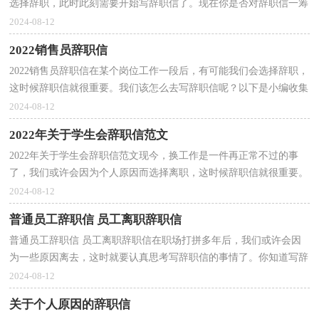
选择辞职，此时此刻需要开始写辞职信了。现在你是否对辞职信一筹
莫展呢？以下是小编为大家收集的员工辞职信，欢迎阅...
2024-08-12
2022销售员辞职信
2022销售员辞职信在某个岗位工作一段后，有可能我们会选择辞职，
这时候辞职信就很重要。我们该怎么去写辞职信呢？以下是小编收集
整理的2022销售员辞职信，希望对大家有所帮助。2022...
2024-08-12
2022年关于学生会辞职信范文
2022年关于学生会辞职信范文现今，换工作是一件再正常不过的事
了，我们或许会因为个人原因而选择离职，这时候辞职信就很重要。
是不是苦于写不出正规的辞职信呢？下面是小编整理的20...
2024-08-12
普通员工辞职信 员工离职辞职信
普通员工辞职信 员工离职辞职信在职场打拼多年后，我们或许会因
为一些原因离去，这时就要认真思考写辞职信的事情了。你知道写辞
职信需要注意哪些问题吗？下面是小编收集整理的普...
2024-08-12
关于个人原因的辞职信