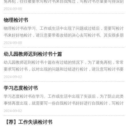
免再犯，往往被要求写检讨书来自我悔过，写检讨书尽量要写得深刻
诚恳一些。写检讨书需要注意哪些问题呢？以下是小编...
2024-09-08
物理检讨书
物理检讨书在学习、工作或生活中出现了问题或过错后，需要写检讨
书来好好地检讨，请注意要带着改错的决心去写检讨书。其实很多朋
友都不知道怎么写检讨书吧！下面是小编整理的物理...
2024-09-08
幼儿园教师迟到检讨书十篇
幼儿园教师迟到检讨书十篇在有过错的情况下，为了避免再犯，常常
要求写检讨书，以对出现的问题和过错进行检讨，请注意写检讨书要
注意正确的格式。检讨书的注意事项有许多，你确定会写...
2024-09-02
学习态度检讨书
学习态度检讨书在学习、工作或生活中出现了失误后，为了防止此类
事情再度出现，就需要写一份自我检讨书好好进行自我检讨，写检讨
书的时候一定要有承认错误的意识。你还在对写检讨...
2024-09-02
【荐】工作失误检讨书