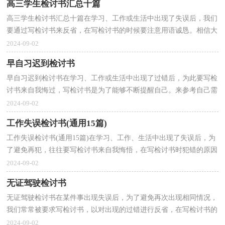
高三学生检讨书汇总十篇
高三学生检讨书汇总十篇在学习、工作或生活中出现了失误后，我们
要通过写检讨书来反省，在写检讨书的时候要注意用语诚恳。相信大
家又在为写检讨书犯愁了吧！以下是小编为大家整理...
2024-09-02
早自习迟到检讨书
早自习迟到检讨书在学习、工作或生活中出现了过错后，为此要写检
讨书来自我悔过，写检讨书是为了能够不断提醒自己。来参考自己需
要的检讨书吧！以下是小编整理的早自习迟到检讨书...
2024-09-02
工作失误检讨书(通用15篇)
工作失误检讨书(通用15篇)在学习、工作、生活中出现了失误后，为
了避免再犯，往往要写检讨书来自我悔悟，在写检讨书时犯错的原因
要描述清楚。检讨书的注意事项有许多，你确定会写吗...
2024-09-02
无证驾驶检讨书
无证驾驶检讨书在某件事出现失误后，为了避免再次出现相同情况，
我们常常被要求写检讨书，以对出现的过错进行反省，在写检讨书的
时候要注意态度要诚恳、端正。那么对应的检讨书到底...
2024-09-02