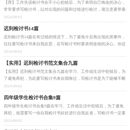
【荐】工作失误检讨书在不小心犯错后，为了表明自己悔改的决心，
常常要求写检讨书，以对出现的问题和过错进行检讨，请注意要带着
改错的决心去写检讨书。你还在对写检讨书感到一筹莫...
2024-09-02
迟到检讨书14篇
迟到检讨书14篇在有过错的情况下，为了避免今后再出现此类事件，
往往要写检讨书来自我反思，在写检讨书时要表明改错的决心。你还
在为写检讨书而苦恼吗？以下是小编整理的迟到检讨书...
2024-09-02
【实用】迟到检讨书范文集合九篇
【实用】迟到检讨书范文集合九篇在学习、工作或生活中犯错后，为
了避免再犯，为此要写检讨书来自我悔过，写检讨书是为了能够不断
提醒自己。怎样写检讨书才能做到语言准确呢？下面是...
2024-09-02
四年级学生检讨书合集9篇
四年级学生检讨书合集9篇在学习、工作或生活中犯错后，为了避免
再犯，就需要写一份自我检讨书好好进行自我反省，写检讨书一定要
态度要诚恳、端正。来参考自己需要的检讨书吧！下面...
2024-09-02