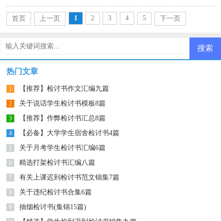
1
2
3
4
5
首页
上一页
下一页
尾页
热门文章
【推荐】检讨书作文汇编九篇
1
关于说话学生检讨书模板8篇
2
【推荐】作弊检讨书汇总8篇
3
【必备】大学学生宿舍检讨书4篇
4
关于月考学生检讨书汇编6篇
5
精选打架检讨书汇编八篇
6
有关上课迟到检讨书范文锦集7篇
7
关于违纪检讨书合集6篇
8
抽烟检讨书(集锦15篇)
9