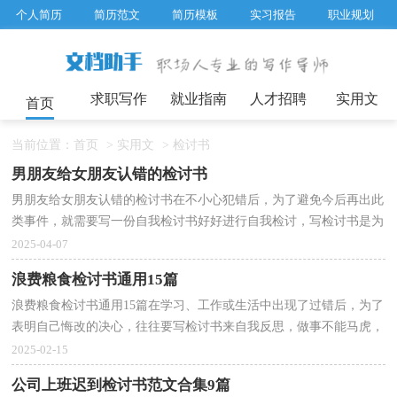
个人简历
简历范文
简历模板
实习报告
职业规划
求职面试题目
招聘选拔
绩效考核
企业文化
工作计划
工作总结
辞职报告
求职写作
就业指南
人才招聘
实用文
首页
当前位置：
首页
>
实用文
>
检讨书
男朋友给女朋友认错的检讨书
男朋友给女朋友认错的检讨书在不小心犯错后，为了避免今后再出此
类事件，就需要写一份自我检讨书好好进行自我检讨，写检讨书是为
了能够不断提醒自己。那么正式、规范的检讨书是什...
2025-04-07
浪费粮食检讨书通用15篇
浪费粮食检讨书通用15篇在学习、工作或生活中出现了过错后，为了
表明自己悔改的决心，往往要写检讨书来自我反思，做事不能马虎，
写检讨书也应如此。你所见过的检讨书是什么样的呢？下...
2025-02-15
公司上班迟到检讨书范文合集9篇