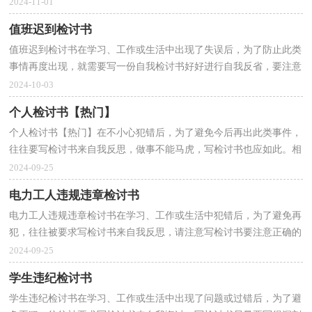
检讨，在写检讨书时要注意用语，切忌自由散漫。什么样...
2024-11-01
值班迟到检讨书
值班迟到检讨书在学习、工作或生活中出现了失误后，为了防止此类
事情再度出现，就需要写一份自我检讨书好好进行自我反省，要注意
检讨书不能写成流水账。问题来了，检讨书应该怎么写...
2024-10-03
个人检讨书【热门】
个人检讨书【热门】在不小心犯错后，为了避免今后再出此类事件，
往往要写检讨书来自我反思，做事不能马虎，写检讨书也应如此。相
信很多朋友都对写检讨书感到非常苦恼吧，下面是小编为...
2024-09-25
电力工人违规违章检讨书
电力工人违规违章检讨书在学习、工作或生活中犯错后，为了避免再
犯，往往被要求写检讨书来自我反思，请注意写检讨书要注意正确的
格式。那么正式、规范的检讨书是什么样的呢？以下是...
2024-09-25
学生违纪检讨书
学生违纪检讨书在学习、工作或生活中出现了问题或过错后，为了避